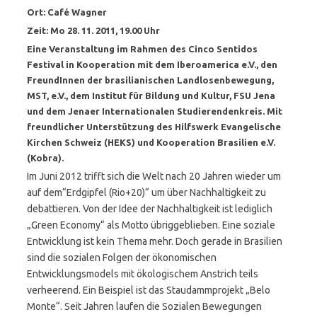
Ort: Café Wagner
Zeit: Mo 28. 11. 2011, 19.00 Uhr
Eine Veranstaltung im Rahmen des Cinco Sentidos
Festival in Kooperation mit dem Iberoamerica e.V., den
FreundInnen der brasilianischen Landlosenbewegung,
MST, e.V., dem Institut für Bildung und Kultur, FSU Jena
und dem Jenaer Internationalen Studierendenkreis. Mit
freundlicher Unterstützung des Hilfswerk Evangelische
Kirchen Schweiz (HEKS) und Kooperation Brasilien e.V.
(Kobra).
Im Juni 2012 trifft sich die Welt nach 20 Jahren wieder um
auf dem“Erdgipfel (Rio+20)“ um über Nachhaltigkeit zu
debattieren. Von der Idee der Nachhaltigkeit ist lediglich
„Green Economy“ als Motto übriggeblieben. Eine soziale
Entwicklung ist kein Thema mehr. Doch gerade in Brasilien
sind die sozialen Folgen der ökonomischen
Entwicklungsmodels mit ökologischem Anstrich teils
verheerend. Ein Beispiel ist das Staudammprojekt „Belo
Monte“. Seit Jahren laufen die Sozialen Bewegungen